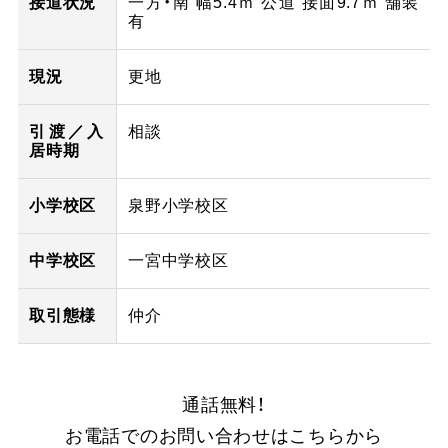
接道状況
一方・南 幅5.4ｍ 公道 接面9.7ｍ 舗装
有
現況
更地
引渡／入
相談
居時期
小学校区
泉野小学校区
中学校区
一宮中学校区
取引態様
仲介
通話無料！
お電話でのお問い合わせはこちらから