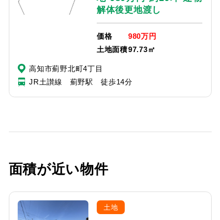
解体後更地渡し
価格
980万円
土地面積
97.73㎡
高知市薊野北町4丁目
JR土讃線 薊野駅 徒歩14分
面積が近い物件
土地