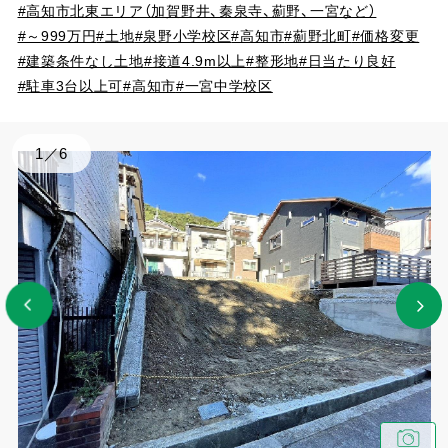
#高知市北東エリア（加賀野井、秦泉寺、薊野、一宮など）
#～999万円
#土地
#泉野小学校区
#高知市
#薊野北町
#価格変更
#建築条件なし土地
#接道4.9m以上
#整形地
#日当たり良好
#駐車3台以上可
#高知市
#一宮中学校区
1
／
6