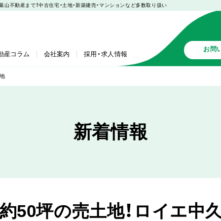
入も葉山不動産まで！中古住宅・土地・新築建売・マンションなど多数取り扱い
お問
動産コラム
会社案内
採用・求人情報
地
新着情報
 約50坪の売土地！ロイエ中