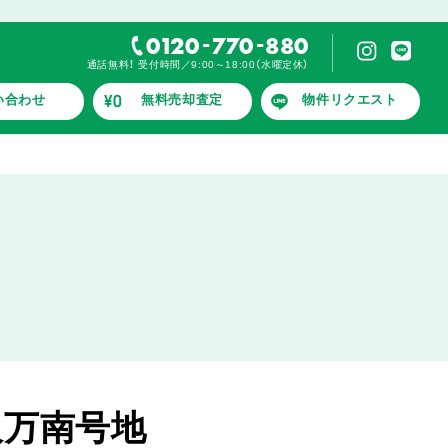
-
-
0120
770
880
通話無料！ 受付時間／9:00～18:00（水曜定休）
い合わせ
無料売却査定
物件リクエスト
久万南号地