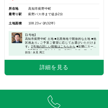
所在地
高知市薊野中町
最寄り駅
薊野バス停まで徒歩2分
土地面積
108.23㎡（約32坪）
【1号地】
高知市薊野中町 土地
■北西角地で開放的な土地
■他
区画あり。ご予算ご要望に応じてお選びいただけま
す。
2号地の詳しい情報はこちらから
■近隣にスーパ
ー3店舗あり。マルナカ、エースワン、サニーマート
担当： 永見 周三
建築について
日々の買い物らくらく立地。
※分筆前にて土地面積
本物件は建築条件付き土地です。
増減あり。
建物は当社・葉山不動産とのご契約となりますが、
ご希望やご予算をお伺いしながら、
詳細を見る
無理のない住まいづくりをご提案いたします。
当社
の住まいづくりは、
「葉山の家 シン標準仕様」をベースに、
性能・仕様・サポートのバランスを大切にした内容と
なっています。
詳しい仕様については、下記バナーよりご確認いただ
けます。