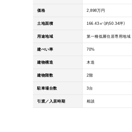
価格
2,898万円
土地面積
166.43㎡（
約50.34
坪）
用途地域
第一種低層住居専用地域
建ぺい率
70%
建物構造
木造
建物階数
2階
駐車場台数
3台
引渡／入居時期
相談