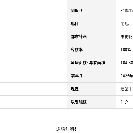
間取り
・1階1
地目
宅地
都市計画
市街化
容積率
100%
延床面積・専有面積
104.8
築年月
2026
現況
建築中
取引態様
仲介
通話無料！