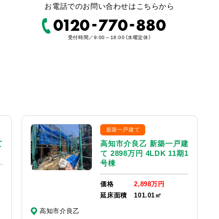
お電話でのお問い合わせはこちらから
-
-
0120
770
880
受付時間／9:00～18:00（水曜定休）
新築一戸建て
て
高知市介良乙 新築一戸建
て 2898万円 4LDK 11期1
号棟
価格
2,898万円
延床面積
101.01㎡
高知市介良乙