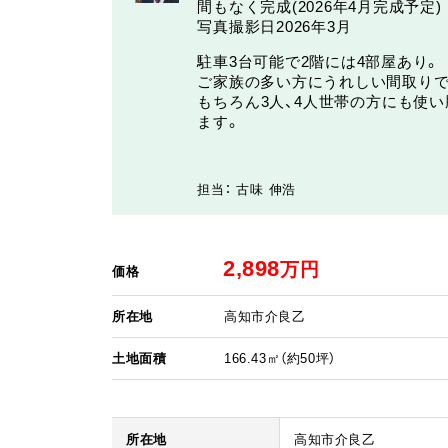
間もなく完成(2026年4月完成予定)
写真撮影日2026年3月
駐車3台可能で2階には4部屋あり。
ご家族の多い方にうれしい間取りで
もちろん3人、4人世帯の方にも使
ます。
担当： 古味 伸浩
2,898
万円
価格
所在地
高知市介良乙
土地面積
166.43㎡（約50坪）
所在地
高知市介良乙