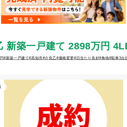
新築一戸建て 2898万円 4L
万円
#新築一戸建て
#高知市
#介良乙
#価格変更
#日当たり良好
#角地
#駐車3台
1