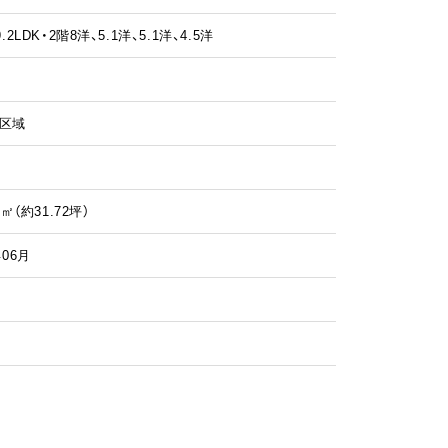
9.2LDK・2階8洋、5.1洋、5.1洋、4.5洋
区域
8㎡（
約31.72
坪）
年06月