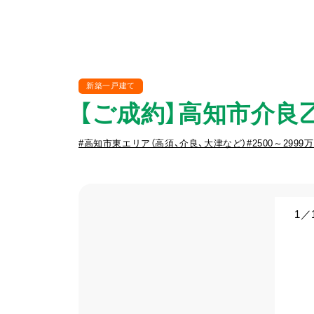
新築一戸建て
【ご成約】高知市介良乙 
#高知市東エリア（高須、介良、大津など）
#2500～2999
1
／