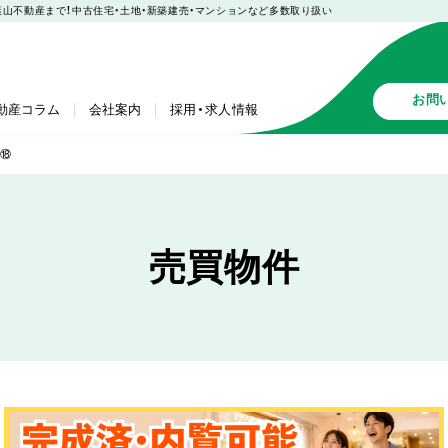
購入も葉山不動産まで！中古住宅・土地・新築建売・マンションなど多数取り扱い
お問
動産コラム
会社案内
採用・求人情報
 ⑱
売買物件