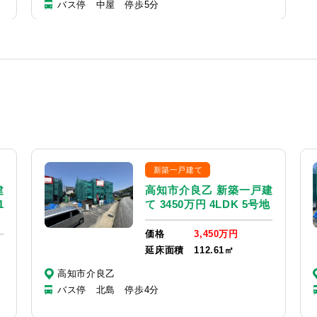
バス停 中屋 停歩5分
新築一戸建て
建
高知市介良乙 新築一戸建
1
て 3450万円 4LDK 5号地
価格
3,450万円
延床面積
112.61㎡
高知市介良乙
バス停 北島 停歩4分