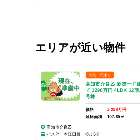
エリアが近い物件
新築一戸建て
高知市介良乙 新築一戸
て 3298万円 4LDK 12期
号棟
価格
3,298万円
延床面積
107.85㎡
高知市介良乙
バス停 本江田橋 停歩6分