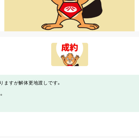
りますが解体更地渡しです。
。