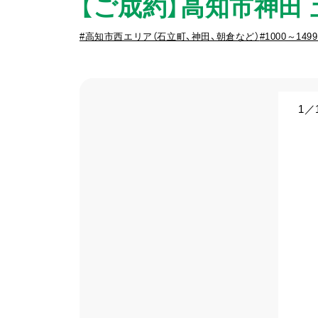
【ご成約】高知市神田 土
#高知市西エリア（石立町、神田、朝倉など）
#1000～149
1
／