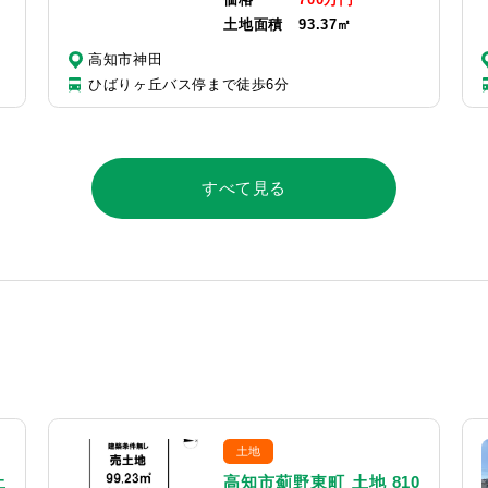
土地面積
93.37㎡
高知市神田
ひばりヶ丘バス停まで徒歩6分
すべて見る
土地
土
高知市薊野東町 土地 810