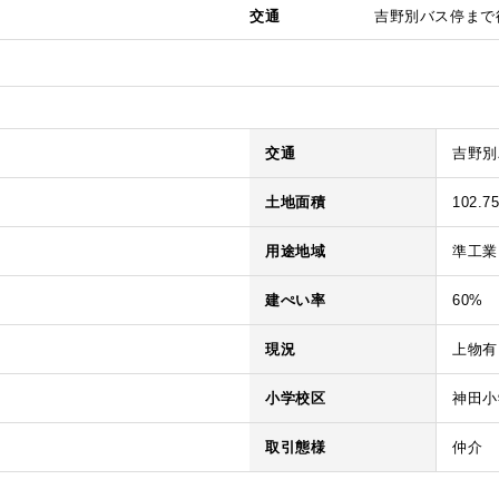
交通
吉野別バス停まで
交通
吉野別
土地面積
102.7
用途地域
準工業
建ぺい率
60%
現況
上物有
小学校区
神田小
取引態様
仲介