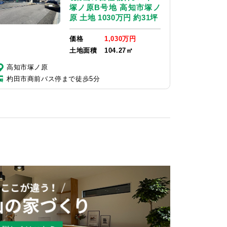
塚ノ原B号地 高知市塚ノ
原 土地 1030万円 約31坪
価格
1,030万円
土地面積
104.27㎡
高知市塚ノ原
杓田市商前バス停まで徒歩5分