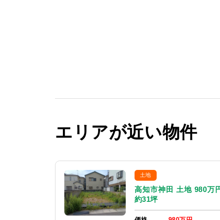
エリアが近い物件
土地
高知市神田 土地 980万
約31坪
価格
980万円