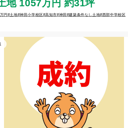
地 1057万円 約31坪
9万円
#土地
#神田小学校区
#高知市
#神田
#建築条件なし土地
#西部中学校区
1