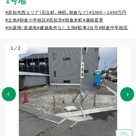
1号地
#高知市西エリア（石立町、神田、朝倉など）
#1000～1499万円
#土地
#朝倉小学校区
#高知市
#朝倉本町
#価格変更
#分譲地・造成地
#建築条件なし土地
#駐車2台可
#朝倉中学校区
1
／
2