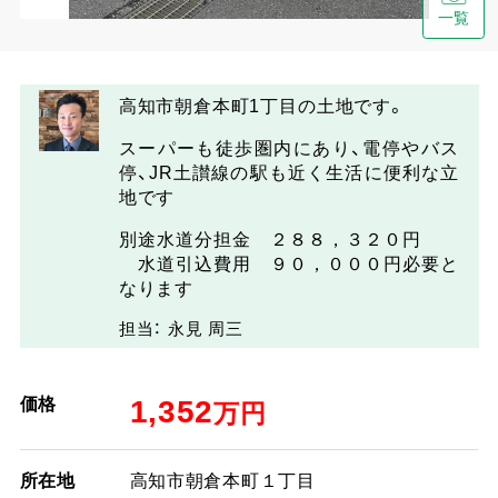
一覧
高知市朝倉本町1丁目の土地です。
スーパーも徒歩圏内にあり、電停やバス
停、JR土讃線の駅も近く生活に便利な立
地です
別途水道分担金 ２８８，３２０円
水道引込費用 ９０，０００円必要と
なります
担当： 永見 周三
価格
1,352
万円
所在地
高知市朝倉本町１丁目