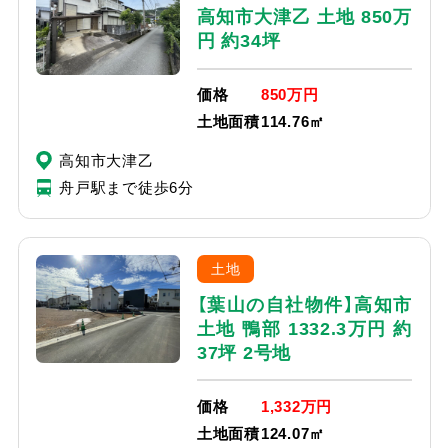
高知市大津乙 土地 850万
円 約34坪
価格
850万円
土地面積
114.76㎡
高知市大津乙
舟戸駅まで徒歩6分
土地
【葉山の自社物件】高知市
土地 鴨部 1332.3万円 約
37坪 2号地
価格
1,332万円
土地面積
124.07㎡