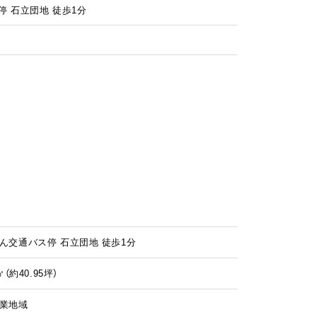
 石立団地 徒歩1分
ん交通バス停 石立団地 徒歩1分
㎡（
約40.95
坪）
業地域