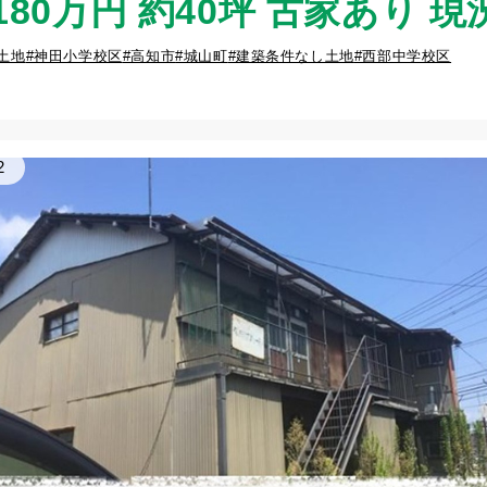
180万円 約40坪 古家あり 
#土地
#神田小学校区
#高知市
#城山町
#建築条件なし土地
#西部中学校区
2