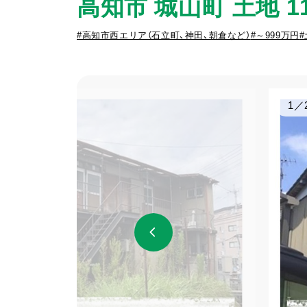
高知市 城山町 土地 1
#高知市西エリア（石立町、神田、朝倉など）
#～999万円
1
／