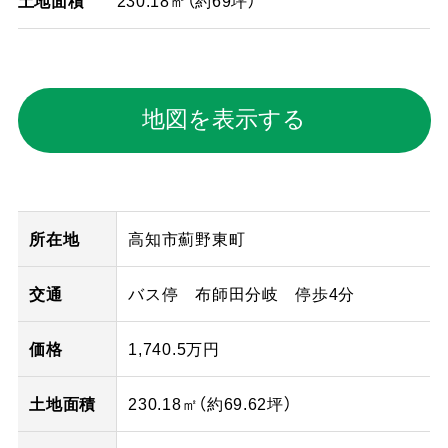
土地面積
230.18㎡（約69坪）
地図を表示する
所在地
高知市薊野東町
交通
バス停 布師田分岐 停歩4分
価格
1,740.5万円
土地面積
230.18㎡（
約69.62
坪）