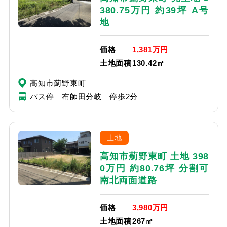
380.75万円 約39坪 A号
地
価格
1,381万円
土地面積
130.42㎡
高知市薊野東町
バス停 布師田分岐 停歩2分
土地
高知市薊野東町 土地 398
0万円 約80.76坪 分割可
南北両面道路
価格
3,980万円
土地面積
267㎡