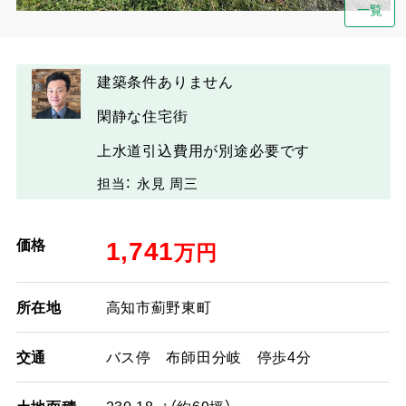
一覧
建築条件ありません
閑静な住宅街
上水道引込費用が別途必要です
担当： 永見 周三
価格
1,741
万円
所在地
高知市薊野東町
交通
バス停 布師田分岐 停歩4分