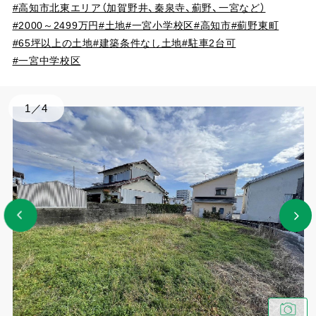
#高知市北東エリア（加賀野井、秦泉寺、薊野、一宮など）
#2000～2499万円
#土地
#一宮小学校区
#高知市
#薊野東町
#65坪以上の土地
#建築条件なし土地
#駐車2台可
#一宮中学校区
1
／
4