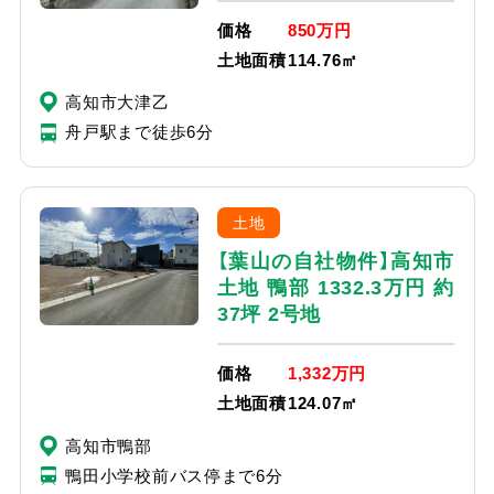
価格
850万円
土地面積
114.76㎡
高知市大津乙
舟戸駅まで徒歩6分
土地
【葉山の自社物件】高知市
土地 鴨部 1332.3万円 約
37坪 2号地
価格
1,332万円
土地面積
124.07㎡
高知市鴨部
鴨田小学校前バス停まで6分