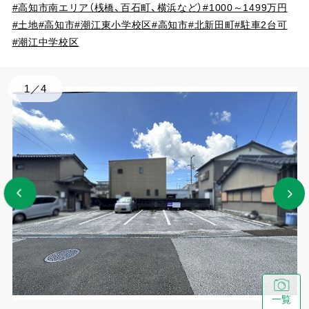
#高知市南エリア（桟橋、百石町、横浜など）
#1000～1499万円
#土地
#高知市
#潮江東小学校区
#高知市
#北新田町
#駐車2台可
#潮江中学校区
1
／
4
一覧