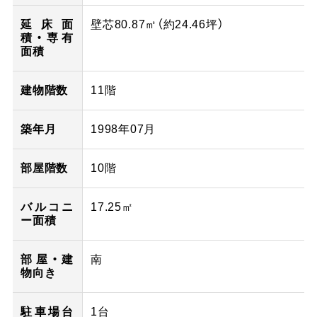
延床面
壁芯80.87㎡（
約24.46
坪）
積・専有
面積
建物階数
11階
築年月
1998年07月
部屋階数
10階
バルコニ
17.25㎡
ー面積
部屋・建
南
物向き
駐車場台
1台