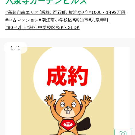
六泉寺ガーデンヒルズ
#高知市南エリア（桟橋、百石町、横浜など）
#1000～1499万円
#中古マンション
#潮江南小学校区
#高知市
#六泉寺町
#80㎡以上
#潮江中学校区
#3K～3LDK
1
／
1