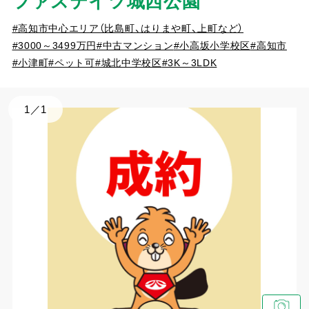
ファステイツ城西公園
#高知市中心エリア（比島町、はりまや町、上町など）
#3000～3499万円
#中古マンション
#小高坂小学校区
#高知市
#小津町
#ペット可
#城北中学校区
#3K～3LDK
1
／
1