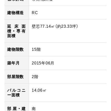
建物構造
RC
延床面
壁芯77.14㎡（
約23.33
坪）
積・専有
面積
建物階数
15階
築年月
2015年06月
部屋階数
2階
バルコニ
14.06㎡
ー面積
部屋・建
南