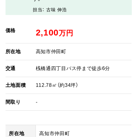
担当： 古味 伸浩
価格
2,100
万円
所在地
高知市仲田町
交通
桟橋通四丁目バス停まで徒歩6分
土地面積
112.78㎡（約34坪）
間取り
-
所在地
高知市仲田町