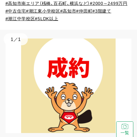
#高知市南エリア（桟橋、百石町、横浜など）
#2000～2499万円
#中古住宅
#潮江東小学校区
#高知市
#仲田町
#3階建て
#潮江中学校区
#5LDK以上
1
／
1
一覧