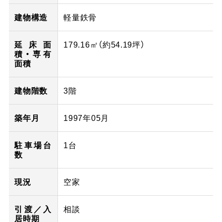
建物構造
軽量鉄骨
延床面
179.16㎡（
約54.19
坪）
積・専有
面積
建物階数
3階
築年月
1997年05月
駐車場台
1台
数
現況
空家
引渡／入
相談
居時期