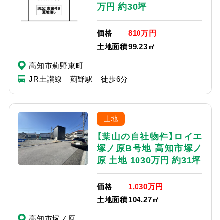
万円 約30坪
価格
810万円
土地面積
99.23㎡
高知市薊野東町
JR土讃線 薊野駅 徒歩6分
土地
【葉山の自社物件】ロイエ
塚ノ原B号地 高知市塚ノ
原 土地 1030万円 約31坪
価格
1,030万円
土地面積
104.27㎡
高知市塚ノ原