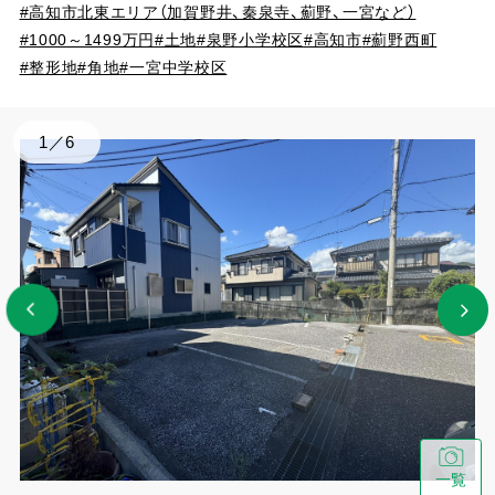
#高知市北東エリア（加賀野井、秦泉寺、薊野、一宮など）
#1000～1499万円
#土地
#泉野小学校区
#高知市
#薊野西町
#整形地
#角地
#一宮中学校区
1
／
6
一覧