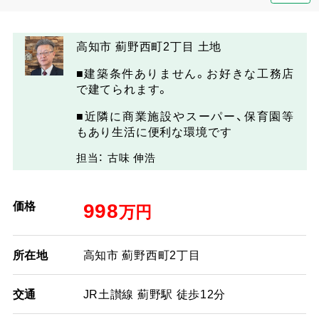
高知市 薊野西町2丁目 土地
■建築条件ありません。お好きな工務店
で建てられます。
■近隣に商業施設やスーパー、保育園等
もあり生活に便利な環境です
担当： 古味 伸浩
価格
998
万円
所在地
高知市 薊野西町2丁目
交通
JR土讃線 薊野駅 徒歩12分