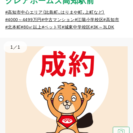
クレアホームズ高知駅前
#高知市中心エリア（比島町、はりまや町、上町など）
#4000～4499万円
#中古マンション
#江陽小学校区
#高知市
#北本町
#80㎡以上
#ペット可
#城東中学校区
#3K～3LDK
1
／
1