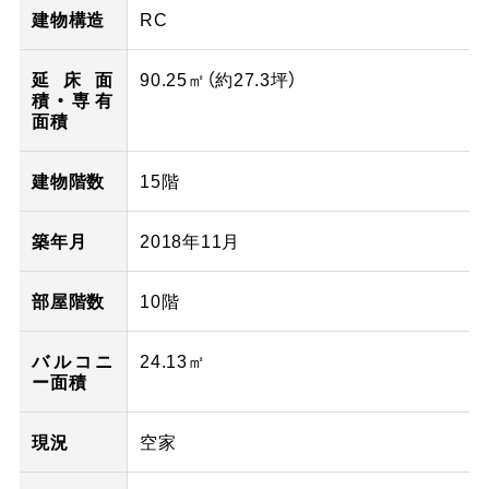
建物構造
RC
延床面
90.25㎡（
約27.3
坪）
積・専有
面積
建物階数
15階
築年月
2018年11月
部屋階数
10階
バルコニ
24.13㎡
ー面積
現況
空家