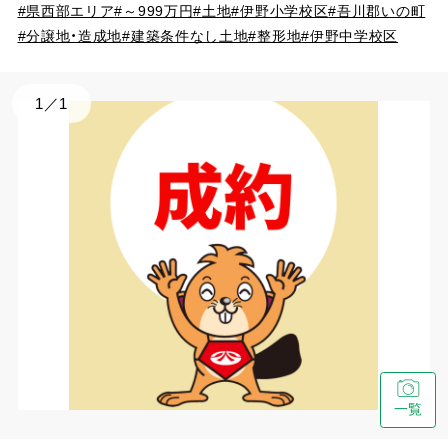
#県西部エリア
#～999万円
#土地
#伊野小学校区
#吾川郡いの町
#分譲地・造成地
#建築条件なし土地
#整形地
#伊野中学校区
1
／
1
一覧