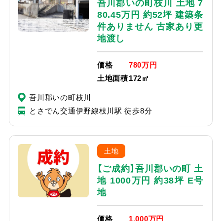
吾川郡いの町枝川 土地 7
80.45万円 約52坪 建築条
件ありません 古家あり更
地渡し
価格
780万円
土地面積
172㎡
吾川郡いの町枝川
とさでん交通伊野線枝川駅 徒歩8分
土地
【ご成約】吾川郡いの町 土
地 1000万円 約38坪 E号
地
価格
1,000万円