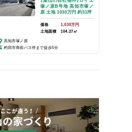
【葉山の自社物件】ロイエ
塚ノ原B号地 高知市塚ノ
原 土地 1030万円 約31坪
価格
1,030万円
土地面積
104.27㎡
高知市塚ノ原
杓田市商前バス停まで徒歩5分