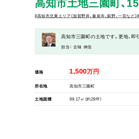
高知市土地三園町、15
#高知市北東エリア（加賀野井、秦泉寺、薊野、一宮など）
高知市三園町の土地です。更地、即
担当： 古味 伸浩
1,500
万円
価格
所在地
高知市三園町
土地面積
99.17㎡（約29坪）