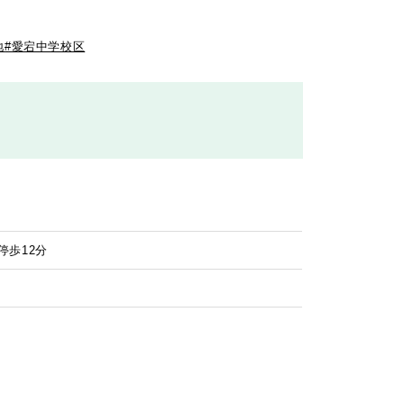
地
#愛宕中学校区
停歩12分