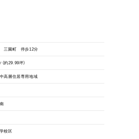
 三園町 停歩12分
㎡（
約29.99
坪）
中高層住居専用地域
南
学校区