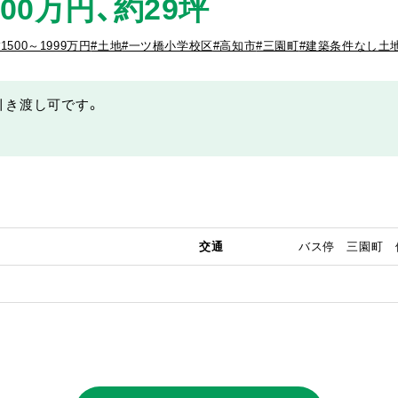
00万円、約29坪
#1500～1999万円
#土地
#一ツ橋小学校区
#高知市
#三園町
#建築条件なし土
引き渡し可です。
交通
バス停 三園町 